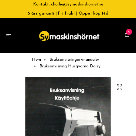
Kontakt:
charlie@symaskinshornet.se
5 års garanti | Fri frakt | Öppet köp 14d
0
Hem
Bruksanvisningar/manualer
Bruksanvisning Husqvarna Daisy