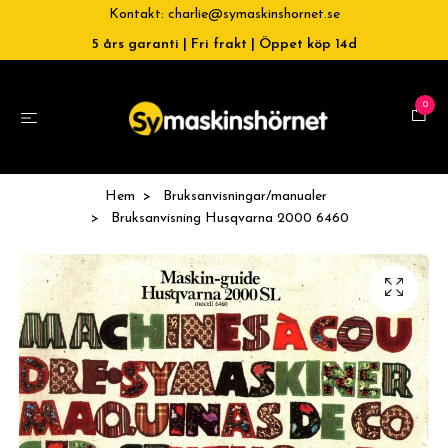
Kontakt:
charlie@symaskinshornet.se
5 års garanti | Fri frakt | Öppet köp 14d
0
Hem
Bruksanvisningar/manualer
Bruksanvisning Husqvarna 2000 6460