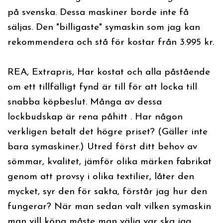
på svenska. Dessa maskiner borde inte få
säljas. Den "billigaste" symaskin som jag kan
rekommendera och stå för kostar från 3.995 kr.
REA, Extrapris, Har kostat och alla påstående
om ett tillfälligt fynd är till för att locka till
snabba köpbeslut. Många av dessa
lockbudskap är rena påhitt . Har någon
verkligen betalt det högre priset? (Gäller inte
bara symaskiner.) Utred först ditt behov av
sömmar, kvalitet, jämför olika märken fabrikat
genom att provsy i olika textilier, låter den
mycket, syr den för sakta, förstår jag hur den
fungerar? När man sedan valt vilken symaskin
man vill köpa måste man välja var ska jag