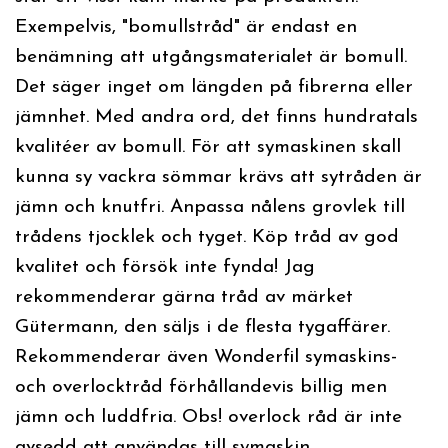
Exempelvis, "bomullstråd" är endast en
benämning att utgångsmaterialet är bomull.
Det säger inget om längden på fibrerna eller
jämnhet. Med andra ord, det finns hundratals
kvalitéer av bomull. För att symaskinen skall
kunna sy vackra sömmar krävs att sytråden är
jämn och knutfri. Anpassa nålens grovlek till
trådens tjocklek och tyget. Köp tråd av god
kvalitet och försök inte fynda! Jag
rekommenderar gärna tråd av märket
Gütermann, den säljs i de flesta tygaffärer.
Rekommenderar även Wonderfil symaskins-
och overlocktråd förhållandevis billig men
jämn och luddfria. Obs! overlock råd är inte
avsedd att användas till symaskin.