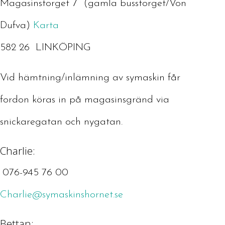
Magasinstorget 7 (gamla busstorget/Von
Dufva)
Karta
582 26 LINKÖPING
Vid hämtning/inlämning av symaskin får
fordon köras in på magasinsgränd via
snickaregatan och nygatan.
Charlie:
076-945 76 00
Charlie@symaskinshornet.se
Bettan: