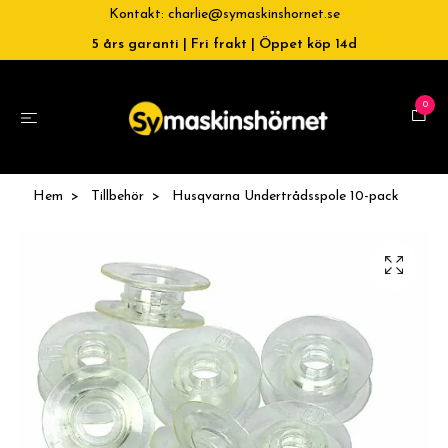
Kontakt:
charlie@symaskinshornet.se
5 års garanti | Fri frakt | Öppet köp 14d
0
Hem
Tillbehör
Husqvarna Undertrådsspole 10-pack