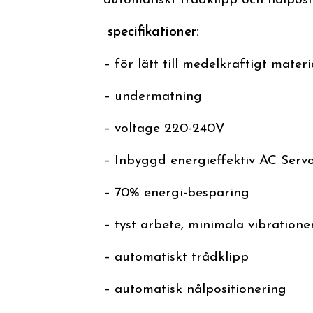
automatiskt trådklipp och nålposi
specifikationer:
– för lätt till medelkraftigt materi
– undermatning
– voltage 220-240V
– Inbyggd energieffektiv AC Ser
– 70% energi-besparing
– tyst arbete, minimala vibratione
– automatiskt trådklipp
– automatisk nålpositionering