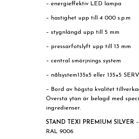
– energieffektiv LED lampa
– hastighet upp till 4 000 s.p.m
– stygnlängd upp till 5 mm
– pressarfotslyft upp till 13 mm
– central smörjnings system
– nålsystem135x5 eller 135×5 SER
– Bord av högsta kvalitet tillver
Översta ytan är belagd med special
ingredienser.
STAND TEXI PREMIUM SILVER
–
RAL 9006