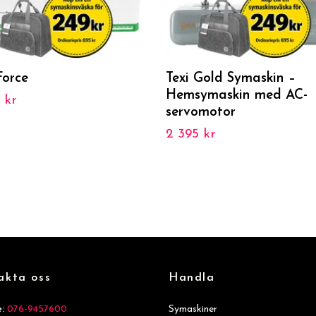
Force
Texi Gold Symaskin –
Hemsymaskin med AC-
 kr
servomotor
2 395 kr
akta oss
Handla
:
076-9457600
Symaskiner