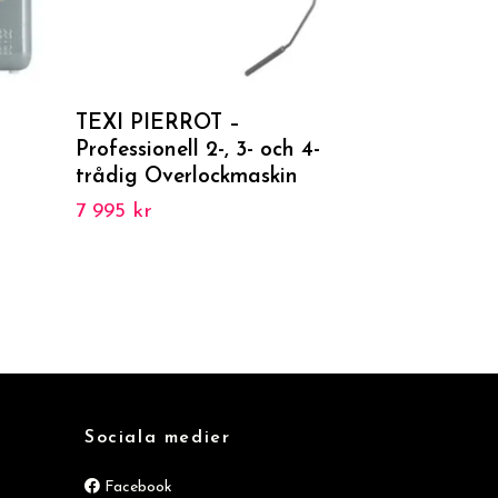
TEXI PIERROT –
Zoje - Zi
Professionell 2-, 3- och 4-
integrerad
trådig Overlockmaskin
Robust mask
medeltunga
7 995 kr
17 495 kr
Sociala medier
Facebook