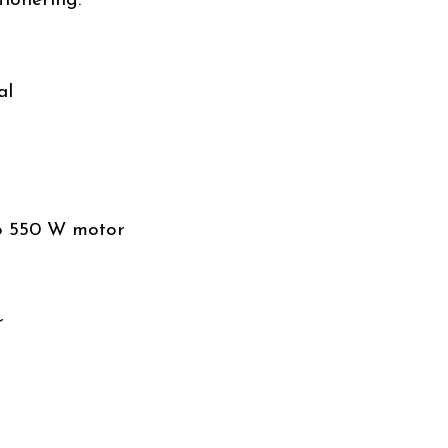
tionering.
al
vo 550 W motor
r