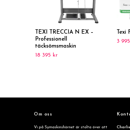
TEXI TRECCIA N EX –
Texi 
Professionell
3 995
täcksömsmaskin
18 395 kr
Om oss
Kont
Vi på Symaskinshörnet är stolta över att
Charlie