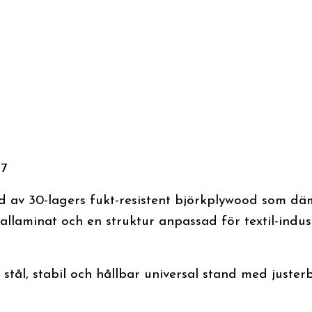
V7
kad av 30-lagers fukt-resistent björkplywood som dä
laminat och en struktur anpassad för textil-industr
 stål, stabil och hållbar universal stand med justerb