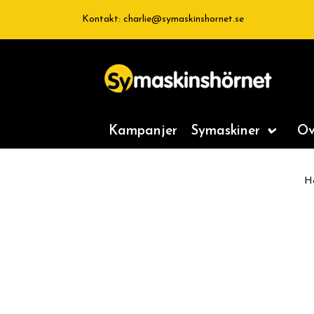
Kontakt:
charlie@symaskinshornet.se
Kampanjer
Symaskiner
Ov
H