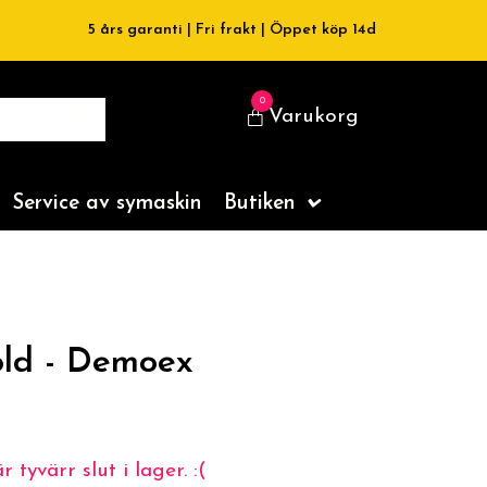
5 års garanti | Fri frakt | Öppet köp 14d
0
Varukorg
Service av symaskin
Butiken
old - Demoex
 tyvärr slut i lager. :(