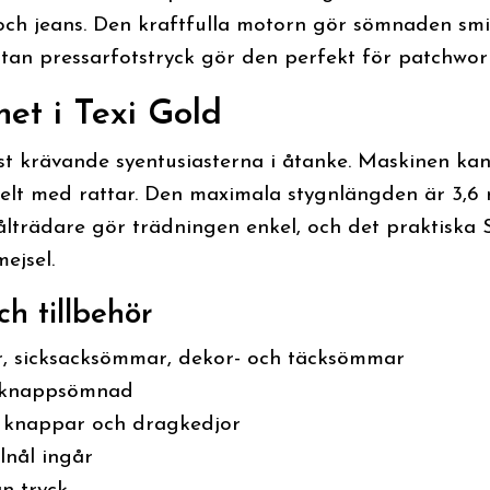
och jeans. Den kraftfulla motorn gör sömnaden smid
utan pressarfotstryck gör den perfekt för patchwor
et i Texi Gold
t krävande syentusiasterna i åtanke. Maskinen kan 
nkelt med rattar. Den maximala stygnlängden är 3,
nålträdare gör trädningen enkel, och det praktis
ejsel.
h tillbehör
r, sicksacksömmar, dekor- och täcksömmar
h knappsömnad
, knappar och dragkedjor
nål ingår