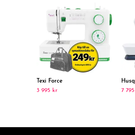
Texi Force
Husq
3 995 kr
7 795