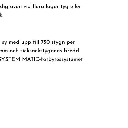
ig även vid flera lager tyg eller
k.
sy med upp till 750 stygn per
6 mm och sicksackstygnens bredd
ka SYSTEM MATIC-fotbytessystemet