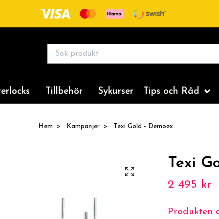
erlocks
Tillbehör
Sykurser
Tips och Råd
Hem
Kampanjer
Texi Gold - Demoex
Texi G
2 495 kr
Produkten är