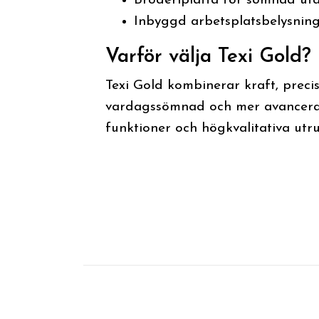
Broderiplatta för sömnad uta
Inbyggd arbetsplatsbelysnin
Varför välja Texi Gold?
Texi Gold kombinerar kraft, prec
vardagssömnad och mer avancerad
funktioner och högkvalitativa utru