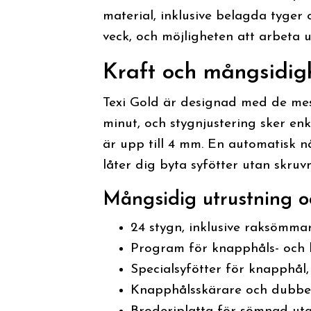
material, inklusive belagda tyger 
veck, och möjligheten att arbeta 
Kraft och mångsidigh
Texi Gold är designad med de mes
minut, och stygnjustering sker e
är upp till 4 mm. En automatisk 
låter dig byta syfötter utan skruvm
Mångsidig utrustning oc
24 stygn, inklusive raksömma
Program för knapphåls- oc
Specialsyfötter för knapphål
Knapphålsskärare och dubbel