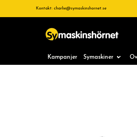
Kontakt:
charlie@symaskinshornet.se
Kampanjer
Symaskiner
Ov